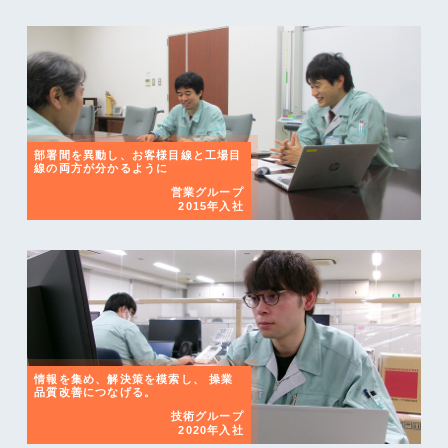
部署間を異動し、お客様目線と工場目
線の両方が分かるように
営業グループ
2015年入社
情報を集め、解決策を模索し、 操業
品質改善につなげる。
技術グループ
2020年入社